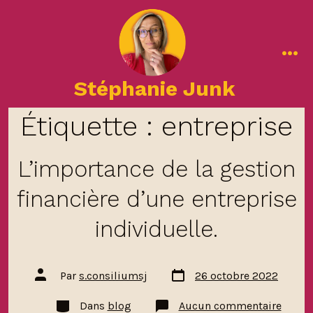
Aller
au
contenu
me
Stéphanie Junk
Étiquette :
entreprise
L’importance de la gestion
financière d’une entreprise
individuelle.
Date
Auteur
Par
s.consiliumsj
26 octobre 2022
de
de
publication
la
Catégories
sur
Dans
blog
Aucun commentaire
publication