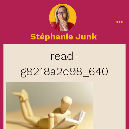
Aller
au
contenu
me
Stéphanie Junk
read-
g8218a2e98_640