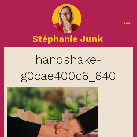
Aller
au
contenu
me
Stéphanie Junk
handshake-
g0cae400c6_640