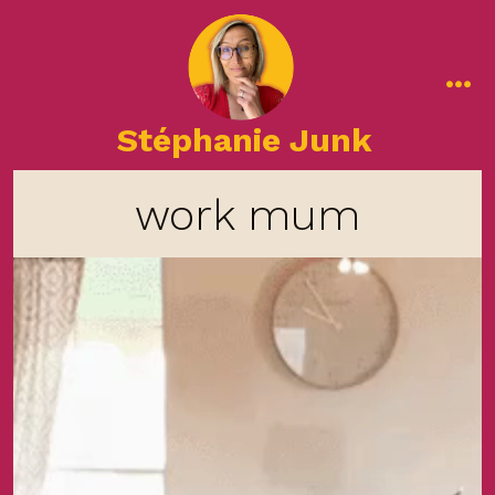
Aller
au
contenu
me
Stéphanie Junk
work mum
Lecteur
vidéo