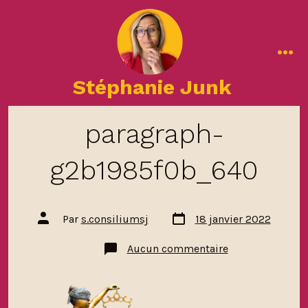
Aller
au
contenu
me
Stéphanie Junk
paragraph-
g2b1985f0b_640
Date
Auteur
Par
s.consiliumsj
18 janvier 2022
de
de
publication
la
sur
Aucun commentaire
publication
paragraph-
g2b1985f0b_6