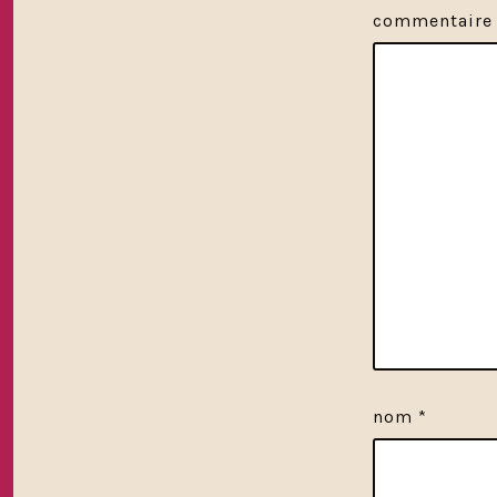
commentair
nom
*