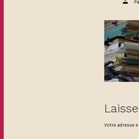
Auteur
P
de
la
public
Laiss
Votre adresse e