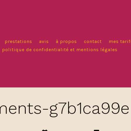
prestations
avis
à propos
contact
mes tarif
politique de confidentialité et mentions légales
ments-g7b1ca99e
Date