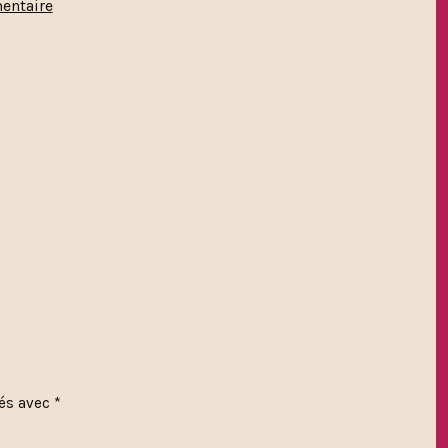
sur
entaire
documents-
g7b1ca99eb_640
ués avec
*