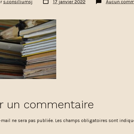
ar
s.consiliumsj
17 janvier 2022
Aucun comm
de
publication
ation
er un commentaire
-mail ne sera pas publiée.
Les champs obligatoires sont indiq