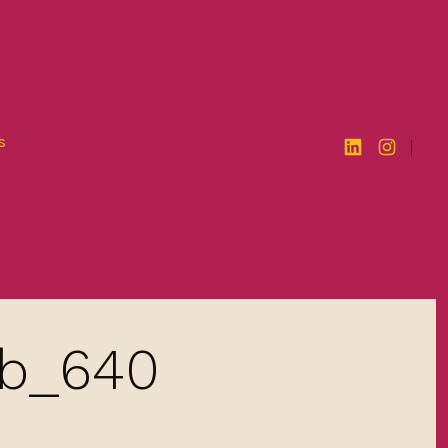
s
Open
Open
LinkedIn
Instagram
in
in
a
a
new
new
tab
tab
b_640