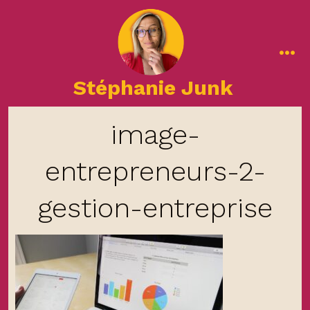
Aller
au
contenu
me
Stéphanie Junk
image-
entrepreneurs-2-
gestion-entreprise