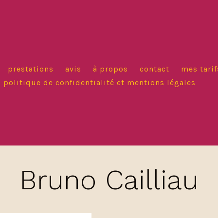
prestations
avis
à propos
contact
mes tarif
politique de confidentialité et mentions légales
Bruno Cailliau