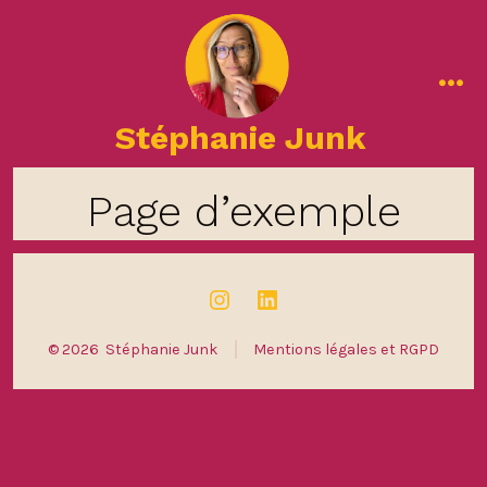
Aller
au
contenu
me
Stéphanie Junk
Page d’exemple
Open
Open
Instagram
LinkedIn
© 2026
Stéphanie Junk
Mentions légales et RGPD
in
in
a
a
new
new
tab
tab